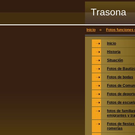
Trasona
Inicio
Fotos funciones 
Inicio
Historia
Situación
Fotos de Bautiz
Fotos de bodas
Fotos de Comun
Fotos de deport
Fotos de escuel
fotos de familias
emigrantes y tr
Fotos de fiestas
romerías