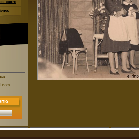
de teatro
iones
uas
l.com
ITIO