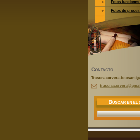
Fotos funciones 
Fotos de proces
C
ONTACTO
Trasonacorvera-fotosantig
trasonac
orvera@g
mai
B
USCAR EN EL S