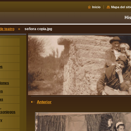
Inicio
Mapa del siti
His
de teatro
señora copia.jpg
os
iones
es
as
Anterior
,
asoniegos
 y